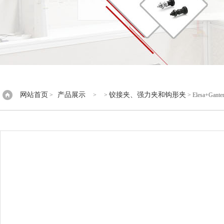
网站首页
产品展示
铰接夹、强力夹和钩形夹
>
> >
> Elesa+G