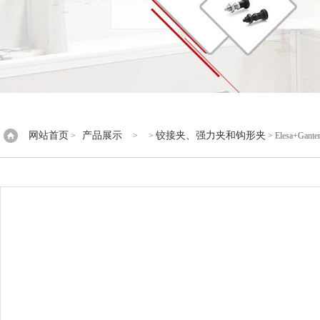
网站首页
产品展示
铰接夹、强力夹和钩形夹
>
> >
> Elesa+G