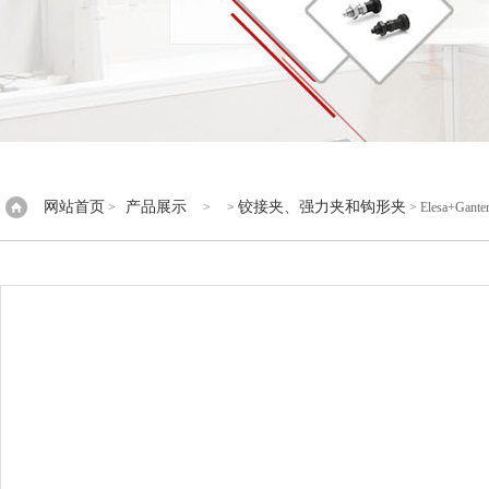
网站首页
产品展示
铰接夹、强力夹和钩形夹
>
> >
> Elesa+G