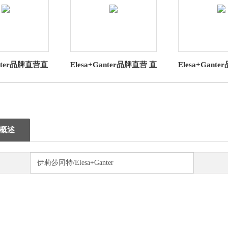
anter品牌直营直
Elesa+Ganter品牌直营 直
Elesa+Gant
GN 291线性
线运动部件 GN 147.1 线
线运动部件GN 
置 制不锈钢
性传动装置接头
线性传动
概述
伊莉莎冈特/Elesa+Ganter