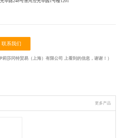
华路248号漕河泾光华园1号楼1201
联系我们
伊莉莎冈特贸易（上海）有限公司 上看到的信息，谢谢！）
更多产品