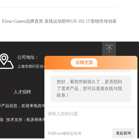
：
Elesa+Ganter品牌直营 直线运动部件GN 192.1T形线性传动装
置夹头
公司地址：
您好！欢迎前来咨询，很高兴为您
在线交流
服务，请问您要咨询什么问题呢？
上海市闵行区光华路248号漕河泾光华园1号楼1201
您好，看您停留很久了，是否找到
了需求产品，您可以直接在线与我
人才招聘
联系我们
联系！
滑轨等产品信息，欢迎来电咨询！
陆
技术支持：
机床商务网
发起咨询
可按Enter键发起咨询