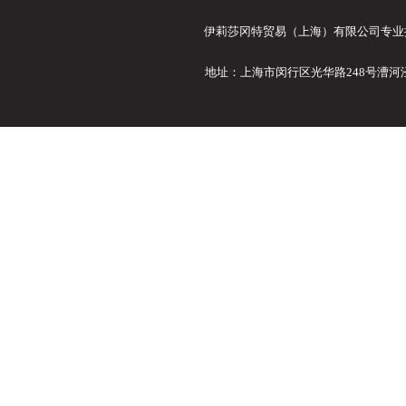
伊莉莎冈特贸易（上海）有限公司专业提供E
地址：上海市闵行区光华路248号漕河泾