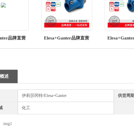
Ganter品牌直营
Elesa+Ganter品牌直营
Elesa+Gan
S、EBR-CH 和
TCC-TS-VD T 形连接夹
TCC-SL-V
折叠 钥匙批发
高科技聚合体批发
接夹 高科技
概述
伊莉莎冈特/Elesa+Ganter
供货周
域
化工