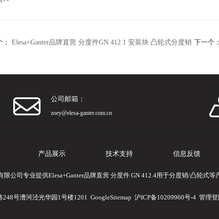
个：
Elesa+Ganter品牌直营 分度件GN 412.1 安装块 凸轮式分度销
下一个
公司邮箱：
zoey@elesa-ganter.com.cn
产品展示
技术支持
信息反馈
公司专业提供Elesa+Ganter品牌直营 分度件 GN 412.4用于分度销/凸轮
248号漕河泾光华园1号楼1201
GoogleSitemap
沪ICP备10209960号-4
管理登