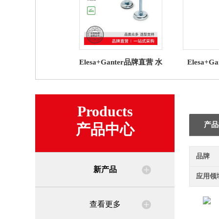
Elesa+Ganter品牌直营 水
Elesa+
平调整件 GN 30 水平支
CSN VL
脚 带橡胶垫（1）
CKE 的
Products
产品
产品中心
品牌
新产品
应用领
查看更多