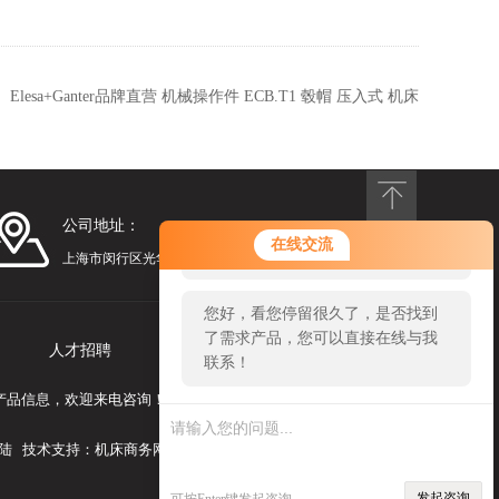
：
Elesa+Ganter品牌直营 机械操作件 ECB.T1 毂帽 压入式 机床
部件
公司地址：
您好！欢迎前来咨询，很高兴为您
在线交流
服务，请问您要咨询什么问题呢？
上海市闵行区光华路248号漕河泾光华园1号楼1201
您好，看您停留很久了，是否找到
了需求产品，您可以直接在线与我
人才招聘
联系我们
联系！
式等产品信息，欢迎来电咨询！
陆
技术支持：
机床商务网
发起咨询