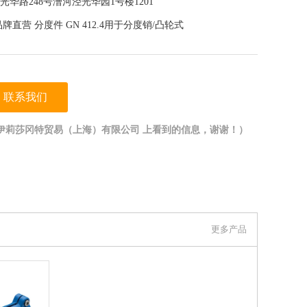
华路248号漕河泾光华园1号楼1201
ter品牌直营 分度件 GN 412.4用于分度销/凸轮式
联系我们
伊莉莎冈特贸易（上海）有限公司 上看到的信息，谢谢！）
更多产品