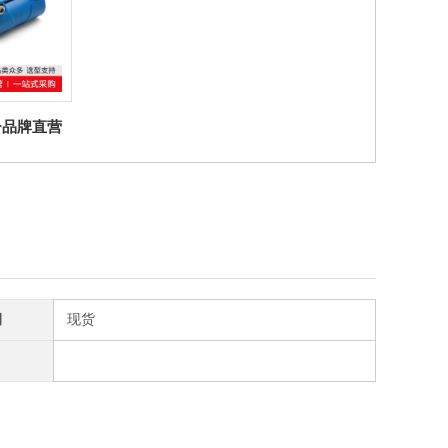
ter品牌直营
D 带套筒的连
 聚合体
期
现货