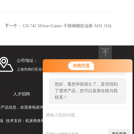
下一个：
GN 742.5Elesa+Ganter 不锈钢螺纹油塞 AISI 316L
公司地址：
您好！欢迎前来咨询，很高兴为您
在线交流
服务，请问您要咨询什么问题呢？
上海市闵行区光华路248号漕河泾光华园1号楼1201
您好，看您停留很久了，是否找到
了需求产品，您可以直接在线与我
人才招聘
联系我们
联系！
合体等产品信息，欢迎来电咨询！
陆
技术支持：
机床商务网
发起咨询