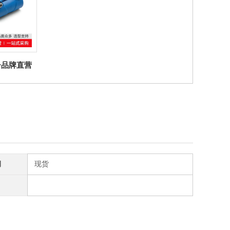
ter品牌直营
D 带套筒的连
 聚合体
期
现货