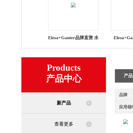
Elesa+Ganter品牌直营 水
Elesa+
平调整件 GN 30 水平支
CSN VL
脚 带橡胶垫（1）
CKE 的
Products
产品
产品中心
品牌
新产品
应用领
查看更多