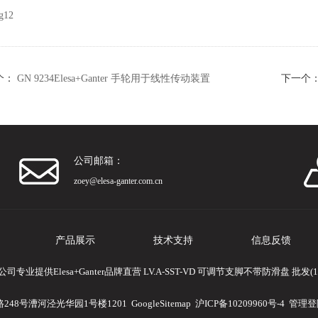
个：
GN 9234Elesa+Ganter 手轮用于线性传动装置
下一个
公司邮箱：
zoey@elesa-ganter.com.cn
产品展示
技术支持
信息反馈
业提供Elesa+Ganter品牌直营 LV.A-SST-VD 可调节支脚不带防滑盘 批
248号漕河泾光华园1号楼1201
GoogleSitemap
沪ICP备10209960号-4
管理登