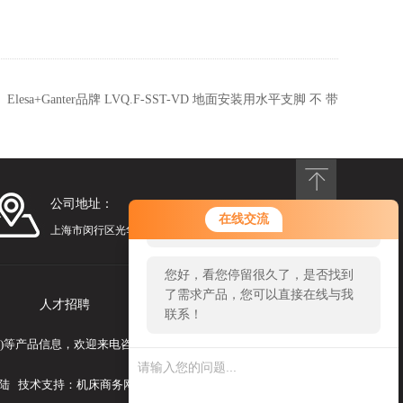
：
Elesa+Ganter品牌 LVQ.F-SST-VD 地面安装用水平支脚 不 带
防滑盘
公司地址：
您好！欢迎前来咨询，很高兴为您
在线交流
服务，请问您要咨询什么问题呢？
上海市闵行区光华路248号漕河泾光华园1号楼1201
您好，看您停留很久了，是否找到
了需求产品，您可以直接在线与我
人才招聘
联系我们
联系！
发(1)等产品信息，欢迎来电咨询！
陆
技术支持：
机床商务网