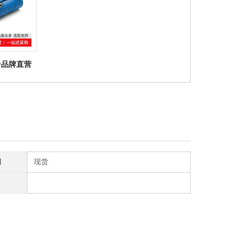
ter品牌直营
D 带套筒的连
 聚合体
期
现货