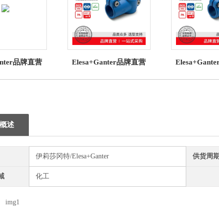
Ganter品牌直营
Elesa+Ganter品牌直营
Elesa+Gan
S、EBR-CH 和
TCC-TS-VD T 形连接夹
TCC-SL-V
折叠 钥匙批发
高科技聚合体批发
接夹 高科技
概述
伊莉莎冈特/Elesa+Ganter
供货周
域
化工