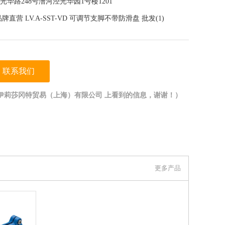
华路248号漕河泾光华园1号楼1201
ter品牌直营 LV.A-SST-VD 可调节支脚不带防滑盘 批发(1)
联系我们
伊莉莎冈特贸易（上海）有限公司 上看到的信息，谢谢！）
更多产品