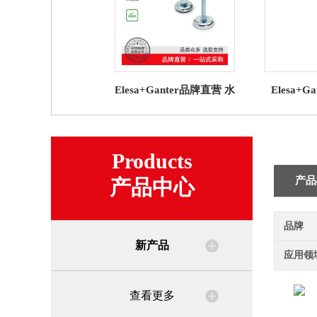
Elesa+Ganter品牌直营 水
Elesa+
平调整件 GN 30 水平支
CSN VL
脚 带橡胶垫（1）
CKE 的
Products
产品
产品中心
品牌
新产品
应用领
查看更多