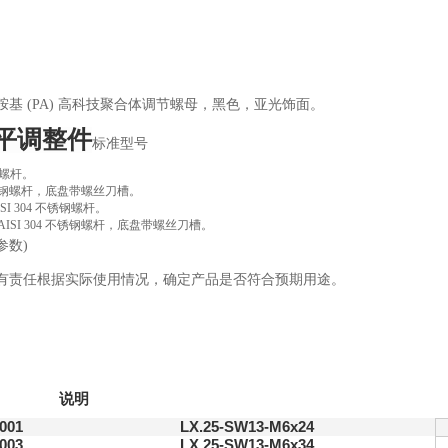
胺基 (PA) 高科技聚合体调节螺母，黑色，亚光饰面。
平调整件
标准型号
钢螺杆。
锌钢螺杆，底盘带螺丝刀槽。
AISI 304 不锈钢螺杆。
: AISI 304 不锈钢螺杆，底盘带螺丝刀槽。
参数)
有责任根据实际使用情况，确定产品是否符合预期用途。
说明
001
LX.25-SW13-M6x24
003
LX.25-SW13-M6x34