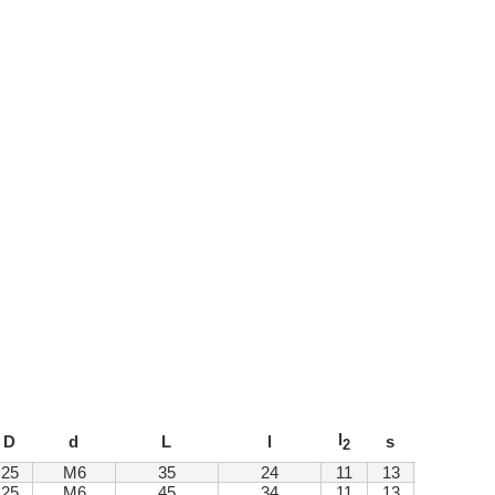
l
D
d
L
l
s
2
25
M6
35
24
11
13
25
M6
45
34
11
13