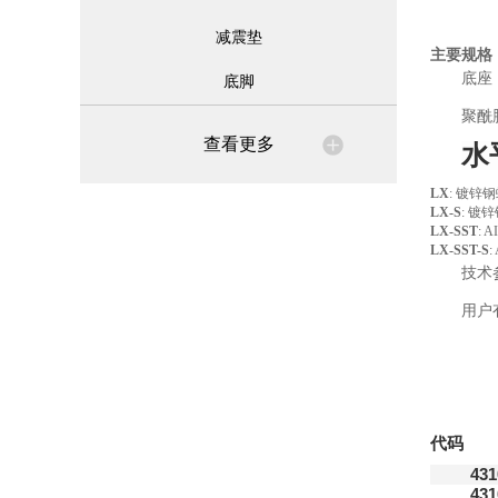
减震垫
主要规格
底座
底脚
聚酰
查看更多
水
LX
: 镀锌
LX-S
: 镀
LX-SST
: 
LX-SST-S
技术
用户
代码
431
431