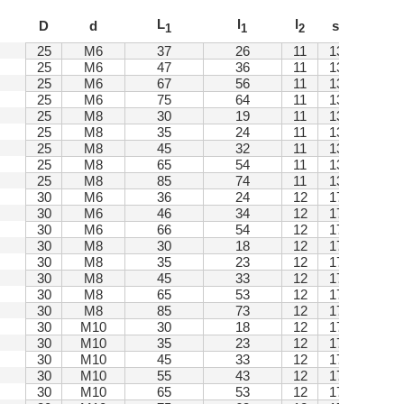
L
l
l
D
d
s
1
1
2
25
M6
37
26
11
13
25
M6
47
36
11
13
25
M6
67
56
11
13
25
M6
75
64
11
13
25
M8
30
19
11
13
25
M8
35
24
11
13
25
M8
45
32
11
13
25
M8
65
54
11
13
25
M8
85
74
11
13
30
M6
36
24
12
17
30
M6
46
34
12
17
30
M6
66
54
12
17
30
M8
30
18
12
17
30
M8
35
23
12
17
30
M8
45
33
12
17
30
M8
65
53
12
17
30
M8
85
73
12
17
30
M10
30
18
12
17
30
M10
35
23
12
17
30
M10
45
33
12
17
30
M10
55
43
12
17
30
M10
65
53
12
17