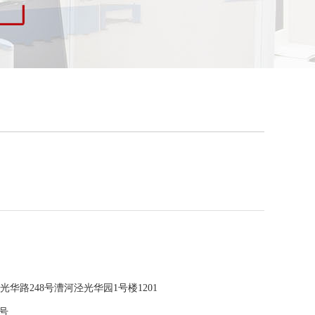
华路248号漕河泾光华园1号楼1201
号