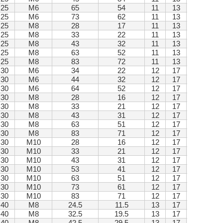
25
M6
65
54
11
13
25
M6
73
62
11
13
25
M8
28
17
11
13
25
M8
33
22
11
13
25
M8
43
32
11
13
25
M8
63
52
11
13
25
M8
83
72
11
13
30
M6
34
22
12
17
30
M6
44
32
12
17
30
M6
64
52
12
17
30
M8
28
16
12
17
30
M8
33
21
12
17
30
M8
43
31
12
17
30
M8
63
51
12
17
30
M8
83
71
12
17
30
M10
28
16
12
17
30
M10
33
21
12
17
30
M10
43
31
12
17
30
M10
53
41
12
17
30
M10
63
51
12
17
30
M10
73
61
12
17
30
M10
83
71
12
17
40
M8
24.5
11.5
13
17
40
M8
32.5
19.5
13
17
40
M8
42.5
29.5
13
17