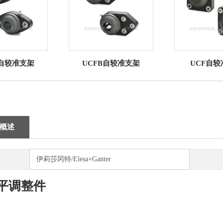
L自较准支架
UCFB自较准支架
UCF自较
概述
伊莉莎冈特/Elesa+Ganter
平调整件