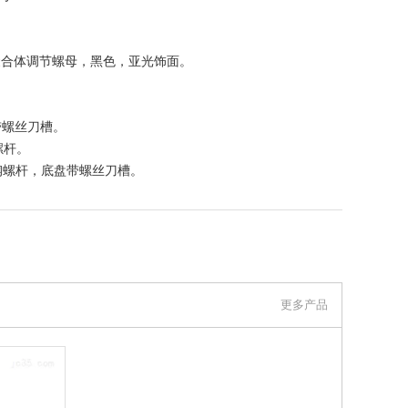
技聚合体调节螺母，黑色，亚光饰面。
盘带螺丝刀槽。
钢螺杆。
04 不锈钢螺杆，底盘带螺丝刀槽。
联系我们
更多产品
伊莉莎冈特贸易（上海）有限公司 上看到的信息，谢谢！）