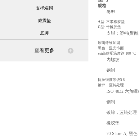
规格
支撑端帽
类型
减震垫
A
型: 不带橡胶垫
G
型: 带橡胶垫
底脚
支脚：塑料(聚酰
玻璃纤维加固
黑色，亚光饰面
查看更多
zui高耐受温度达 100 °C
内螺纹
钢制
抗拉强度等级5.8
镀锌，蓝钝处理
ISO 4032 六角
钢制
镀锌，蓝钝处理
橡胶垫
70 Shore A, 黑色