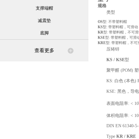
规格
支撑端帽
类型
减震垫
OS
型: 不带塑料帽
KS
型: 带塑料帽，可滑动
KR
型: 带塑料帽，不可
底脚
KSE
型: 带塑料帽，可
KRE
型: 带塑料帽，不
压铸锌
查看更多
KS / KSE
型
聚甲醛 (POM) 
KS: 白色 (本色) R
KSE: 黑色，导电
表面电阻率: < 10
体积电阻率: < 10
DIN EN 61340-5-1
Type
KR / KRE