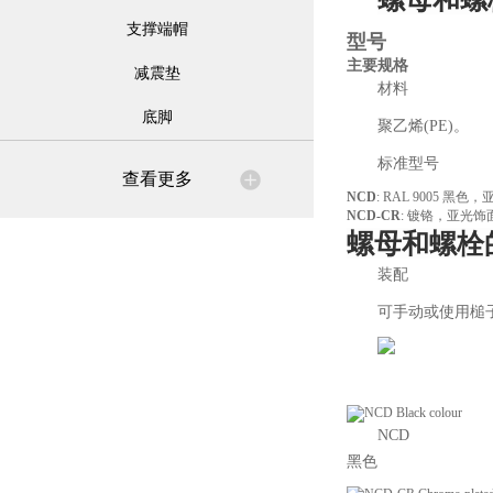
支撑端帽
型号
主要规格
减震垫
材料
底脚
聚乙烯(PE)。
标准型号
查看更多
NCD
: RAL 9005 黑
NCD-CR
: 镀铬，亚光饰
螺母和螺栓
装配
可手动或使用槌
NCD
黑色