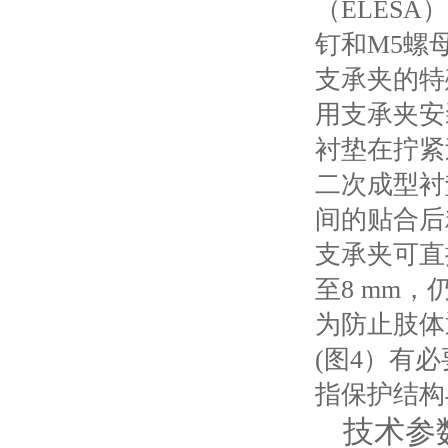
（ELES
钉和M5螺
支承夹的特
用支承夹安
衬垫在拧紧
二次成型衬
间的贴合后
支承夹可直
至8 mm
为防止肢体
(图4）有必
指保护结构
技术参