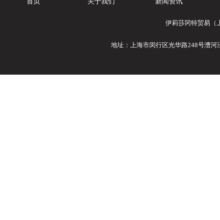
首页
关于我们
新闻资讯
伊莉莎冈特贸易（上
地址：上海市闵行区光华路248号漕河泾