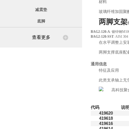
材料
减震垫
玻璃纤维加固聚
两脚支架
底脚
BAG2-120-A
: 镀锌钢M
BAG2-120-SST
: AISI
查看更多
在水平调整上安
两脚支撑底座配备了
通用信息
特征及应用
此类支承轴上无
代码
说
419620
419618
419616
419614