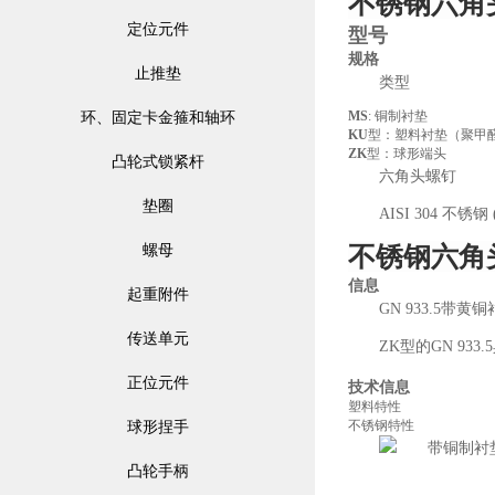
不锈钢六角
定位元件
型号
规格
止推垫
类型
MS
: 铜制衬垫
环、固定卡金箍和轴环
KU
型：塑料衬垫（聚甲醛 
ZK
型：球形端头
凸轮式锁紧杆
六角头螺钉
垫圈
AISI 304 不锈钢 
不锈钢六角
螺母
信息
起重附件
GN 933.5
传送单元
ZK型的GN 933.
正位元件
技术信息
塑料特性
不锈钢特性
球形捏手
凸轮手柄