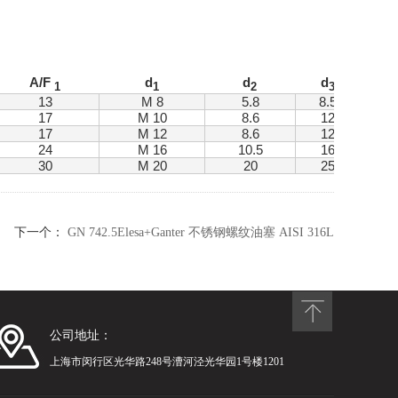
A/F
d
d
d
1
1
2
3
13
M 8
5.8
8.5
17
M 10
8.6
12
17
M 12
8.6
12
24
M 16
10.5
16
30
M 20
20
25
下一个：
GN 742.5Elesa+Ganter 不锈钢螺纹油塞 AISI 316L
公司地址：
上海市闵行区光华路248号漕河泾光华园1号楼1201