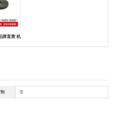
er品牌直营 机
184 埋头垫
定制
否