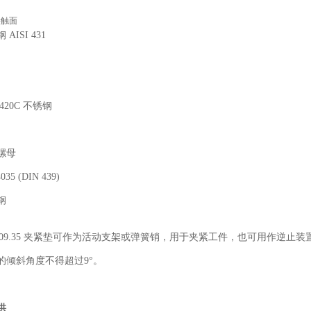
接触面
AISI 431
I 420C 不锈钢
螺母
4035 (DIN 439)
钢
 709.35 夹紧垫可作为活动支架或弹簧销，用于夹紧工件，也可用作逆止装
的倾斜角度不得超过9°。
性
供