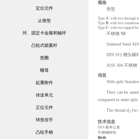
规格
定位元件
类型
Type
A
: with two through h
止推垫
Type
B
: with two countersu
Type
C
: with two tapped ho
环、固定卡金箍和轴环
不锈钢
NI
Sintered Steel A
凸轮式锁紧杆
DIN 912 槽头螺
垫圈
AISI 304 不锈钢
螺母
信息
With split Stainles
起重附件
They can be assemb
传送单元
compared to semi-split s
正位元件
The thread d
for 
3
球形捏手
技术信息
ISO-基本公差
凸轮手柄
不锈钢特性
附件