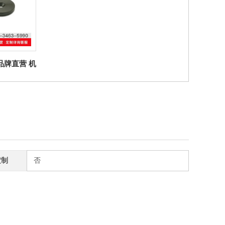
er品牌直营 机
184 埋头垫
定制
否