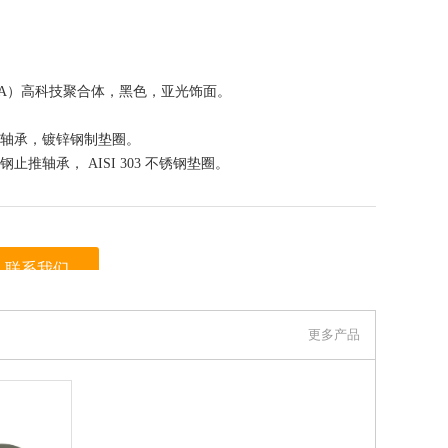
A）高科技聚合体，黑色，亚光饰面。
钢制止推轴承，镀锌钢制垫圈。
C 不锈钢止推轴承， AISI 303 不锈钢垫圈。
联系我们
伊莉莎冈特贸易（上海）有限公司 上看到的信息，谢谢！）
更多产品