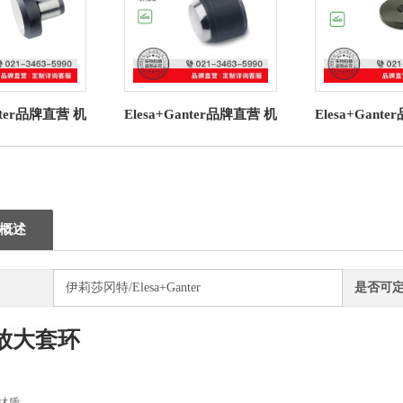
anter品牌直营 机
Elesa+Ganter品牌直营 机
Elesa+Gant
 6321.1 撑帽
械操作件 GN 709.2 夹紧
械操作件 GN 
定位销
垫 带内螺纹
圈
概述
伊莉莎冈特/Elesa+Ganter
是否可
放大套环