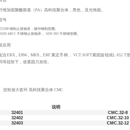
材质
纤维加固聚酰胺基（PA）高科技聚合体，黑色，亚光饰面。
型号
ISI 52100 钢制止推轴承，镀锌钢制垫圈。
: AISI 440 C 不锈钢止推轴承， AISI 303 不锈钢垫圈。
及应用
合ERX., ERW., MRX., ERF.紧定手柄， VCT.SOFT紧固旋钮或
同等扭矩下，使紧固力加倍。
说明
32401
CMC.32-8
32402
CMC.32-10
32403
CMC.32-12