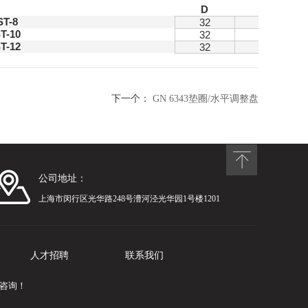
D
h
ST-8
32
14
T-10
32
14
T-12
32
14
下一个：
GN 6343垫圈/水平调整盘
公司地址：
上海市闵行区光华路248号漕河泾光华园1号楼1201
人才招聘
联系我们
咨询！