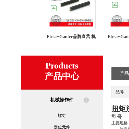
Elesa+Ganter品牌直营 机
Elesa+G
械操作件 GN 913.3 平头
械操作件 GN
螺钉 塑料衬垫
式
Products
产品
产品中心
品牌
机械操作件
扭矩
螺钉
型号
主要规格
定位元件