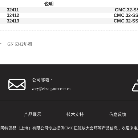
说明
32411
CMC.32-S
32412
CMC.32-SS
32413
CMC.32-SS
个：
GN 6342垫圈
公司邮箱：
zoey@elesa-ganter.com.cn
产品展示
技术支持
信息反馈
莎冈特贸易（上海）有限公司专业提供CMC扭矩放大套环等产品信息，欢迎来电