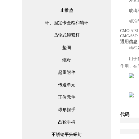
外壳
止推垫
玻璃
标准
环、固定卡金箍和轴环
CMC
: A
凸轮式锁紧杆
CMC-SST
通用信息
垫圈
特征
用于配
螺母
作用，在
起重附件
传送单元
正位元件
球形捏手
代码
凸轮手柄
不锈钢平头螺钉