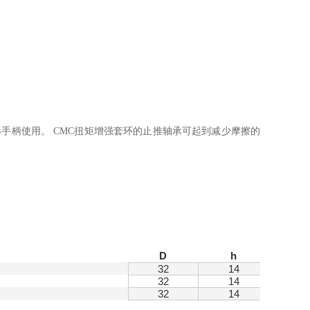
L.652 T形手柄使用。 CMC扭矩增强套环的止推轴承可起到减少摩擦的
D
h
d
32
14
8
32
14
10
32
14
12