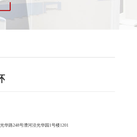
环
华路248号漕河泾光华园1号楼1201