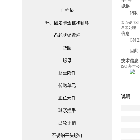
规格
止推垫
钢制
表面硬化处
环、固定卡金箍和轴环
发黑处理
信息
凸轮式锁紧杆
GN
垫圈
因此
螺母
技术信息
ISO-基本
起重附件
传送单元
说明
正位元件
球形捏手
凸轮手柄
不锈钢平头螺钉