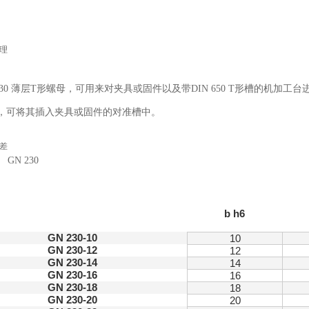
理
 230 薄层T形螺母，可用来对夹具或固件以及带DIN 650 T形槽的机加工
，可将其插入夹具或固件的对准槽中。
公差
b h6
GN 230-10
10
GN 230-12
12
GN 230-14
14
GN 230-16
16
GN 230-18
18
GN 230-20
20