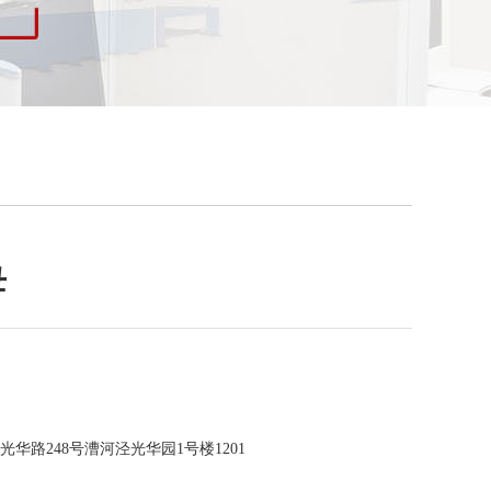
母
华路248号漕河泾光华园1号楼1201