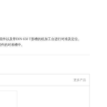
或固件以及带DIN 650 T形槽的机加工台进行对准及定位。
固件的对准槽中。
联系我们
更多产品
伊莉莎冈特贸易（上海）有限公司 上看到的信息，谢谢！）