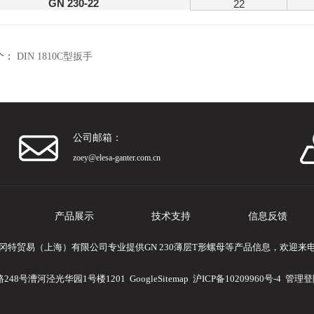
GN 230-22
22
个：
DIN 1810C型扳手
公司邮箱：
zoey@elesa-ganter.com.cn
产品展示
技术支持
信息反馈
冈特贸易（上海）有限公司专业提供GN 230薄层T形螺母等产品信息，欢迎来
248号漕河泾光华园1号楼1201
GoogleSitemap
沪ICP备10209960号-4
管理登