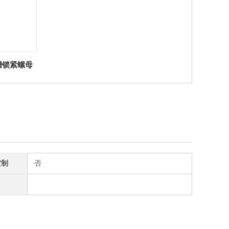
带槽锁紧螺母
定制
否