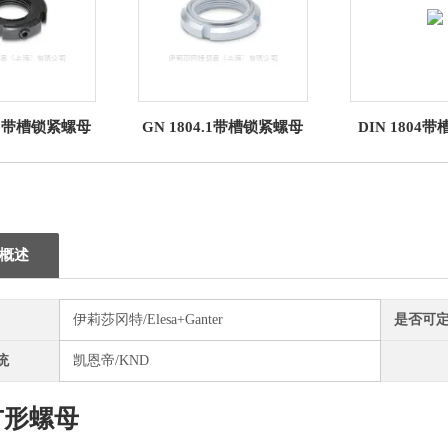
4.2带槽锁紧螺母
GN 1804.1带槽锁紧螺母
DIN 1804
概述
伊莉莎冈特/Elesa+Ganter
是否可
统
凯恩帝/KND
T形螺母