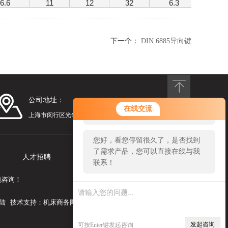
6.6
11
12
32
6.3
下一个：
DIN 6885导向键
公司地址：
您好！欢迎前来咨询，很高兴为您
在线交流
服务，请问您要咨询什么问题呢？
上海市闵行区光华路248号漕河泾光华园1号楼1201
您好，看您停留很久了，是否找到
了需求产品，您可以直接在线与我
人才招聘
联系我们
联系！
电咨询！
陆
技术支持：
机床商务网
发起咨询
可按Enter键发起咨询