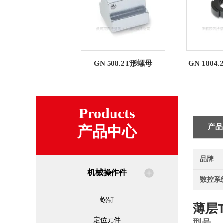
GN 508.2T形螺母
GN 180
Products
产品
产品中心
品牌
机械操作件
数控系
螺钉
薄层
定位元件
型号