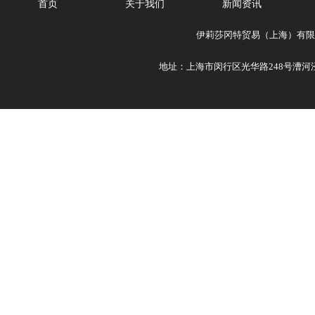
首页
关于我们
新闻资讯
伊莉莎冈特贸易（上海）有限公司
地址：上海市闵行区光华路248号漕河泾