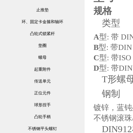
规格
止推垫
类型
环、固定卡金箍和轴环
凸轮式锁紧杆
A
型: 带 D
B
型: 带DI
垫圈
C
型: 带IS
螺母
D
型: 带DI
起重附件
T形螺母 
传送单元
钢制
正位元件
球形捏手
镀锌，蓝钝
不锈钢滚珠
凸轮手柄
DIN9
不锈钢平头螺钉