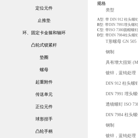
规格
定位元件
类型
A
型: 带 DIN 912 柱头螺
止推垫
B
型: 带DIN 7991埋头螺
C
型: 带ISO 7380圆帽螺
环、固定卡金箍和轴环
D
型: 带DIN 7984柱头螺
T形螺母 GN 505
凸轮式锁紧杆
钢制
垫圈
具有增大扭矩 (M
螺母
镀锌，蓝钝处理
起重附件
DIN 912 柱头螺
DIN 7991 埋头
传送单元
透镜螺钉 ISO 73
正位元件
DIN 7984 柱头
球形捏手
钢制
凸轮手柄
镀锌，蓝钝处理