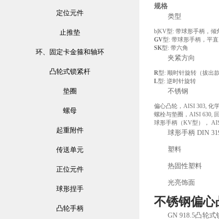
规格
定位元件
类型
b|KV型: 带球形手柄，
止推垫
GV
型: 带球形手柄，平
SK
型: 带六角
环、固定卡金箍和轴环
夹紧方向
凸轮式锁紧杆
R
型: 顺时针旋转（拔出
L
型: 逆时针旋转
垫圈
不锈钢
偏心凸轮，AISI 303, 
螺母
螺栓与垫圈，AISI 630
球形手柄（KV型）， AIS
起重附件
球形手柄 DIN 31
塑料
传送单元
热固性塑料
正位元件
光亮饰面
球形捏手
不锈钢偏心
凸轮手柄
GN 918.