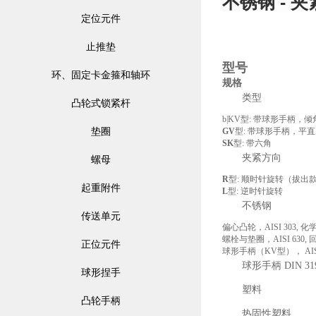
不锈钢 - 
定位元件
止推垫
型号
环、固定卡金箍和轴环
规格
类型
凸轮式锁紧杆
b|KV型: 带球形手柄，
垫圈
GV
型: 带球形手柄，平
SK
型: 带六角
夹紧方向
螺母
R
型: 顺时针旋转（拔出
起重附件
L
型: 逆时针旋转
不锈钢
传送单元
偏心凸轮，AISI 303, 
螺栓与垫圈，AISI 630
正位元件
球形手柄（KV型）， AIS
球形手柄 DIN 31
球形捏手
塑料
凸轮手柄
热固性塑料