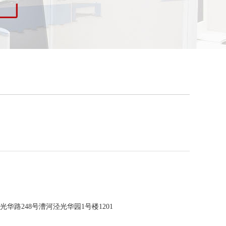
华路248号漕河泾光华园1号楼1201