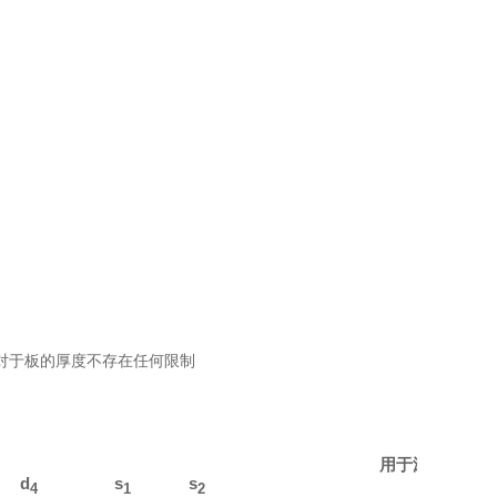
。对于板的厚度不存在任何限制
用于滚珠传送组P|
d
s
s
GN 50
4
1
2