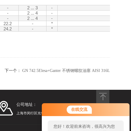
尺寸
-
2 ... 3
-
15
-
2 ... 4
-
22
-
2 ... 4
-
30
22.2
-
*
12
24.2
-
*
15
下一个：
GN 742.5Elesa+Ganter 不锈钢螺纹油塞 AISI 316L
公司地址：
在线交流
上海市闵行区光华路248号漕河泾光华园1号楼1201
您好！欢迎前来咨询，很高兴为您