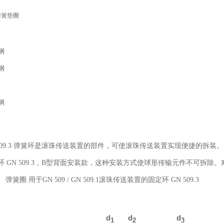
弹簧垫圈
环
钢
钢
钢
 509.3 弹簧环是滚珠传送装置的部件，可使滚珠传送装置实现便捷的拆装。
环 GN 509.3，B型背面安装款，这种安装方式使球形传输元件不可拆除
d
d
d
1
2
3