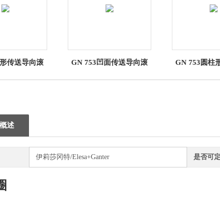
3楔形传送导向滚
GN 753凹面传送导向滚
GN 753圆
轮
轮
滚
概述
伊莉莎冈特/Elesa+Ganter
是否可
圈