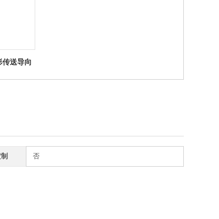
柱形传送导向
轮
定制
否