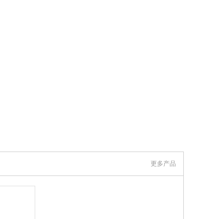
更多产品
联系我们
伊莉莎冈特贸易（上海）有限公司 上看到的信息，谢谢！）