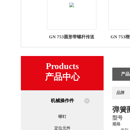
GN 753圆形带螺杆传送
GN 75
导向滚轮
Products
产品
产品中心
品牌
机械操作件
弹簧
螺钉
型号
规格
定位元件