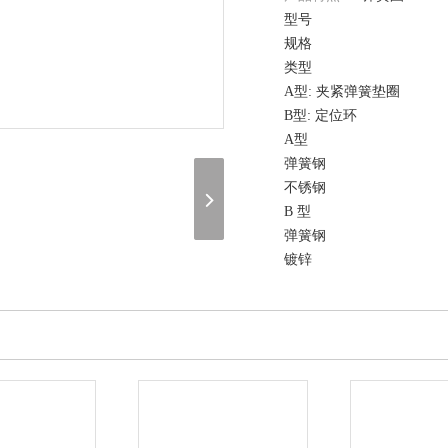
型号
规格
类型
A型: 夹紧弹簧垫圈
B型: 定位环
A型
弹簧钢
不锈钢
B 型
弹簧钢
镀锌
在线询价
（联系我们，请说明是在 