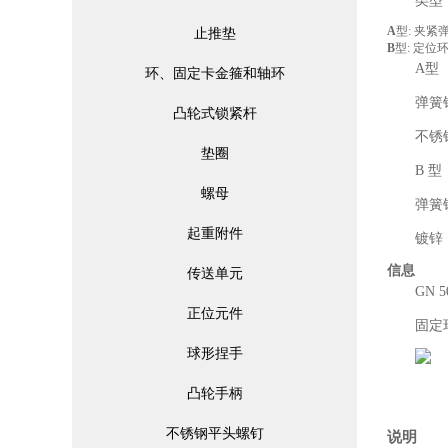
类型
A
型: 夹紧
止推垫
B
型: 定位
A型
环、固定卡金箍和轴环
弹簧
凸轮式锁紧杆
不锈
垫圈
B 型
螺母
弹簧
起重附件
镀锌
信息
传送单元
GN
正位元件
固定
球形捏手
凸轮手柄
不锈钢平头螺钉
说明