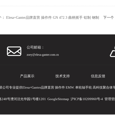
个：
Elesa+Ganter品牌直营 操作件 GN 472.3 曲柄摇手 铝制 钢制
下一个
公司邮箱：
zoey@elesa-ganter.com.cn
产品展示
技术支持
信息反馈
司专业提供Elesa+Ganter品牌直营 操作件 EMW. 单轮辐手轮 高科技聚
248号漕河泾光华园1号楼1201
GoogleSitemap
沪ICP备10209960号-4
管理登