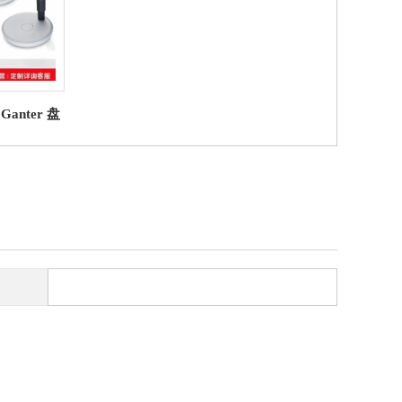
+Ganter 盘
轮