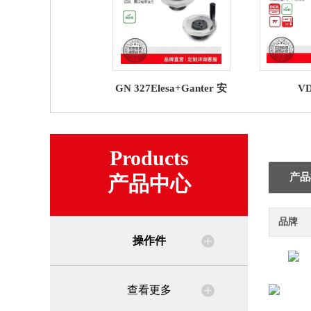
GN 327Elesa+Ganter 安
VD
全手轮
SSTElesa
Products
产品
产品中心
品牌
操作件
查看更多