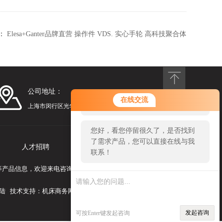
：
Elesa+Ganter品牌直营 操作件 VDS. 实心手轮 高科技聚合体
（1）
公司地址：
您好！欢迎前来咨询，很高兴为您
在线交流
服务，请问您要咨询什么问题呢？
上海市闵行区光华路248号漕河泾光华园1号楼1201
您好，看您停留很久了，是否找到
了需求产品，您可以直接在线与我
人才招聘
联系我们
联系！
合体等产品信息，欢迎来电咨询！
陆
技术支持：
机床商务网
发起咨询
可按Enter键发起咨询