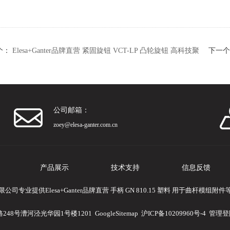
个：
Elesa+Ganter品牌直营 紧固旋钮 VCT-LP 凸轮旋钮 高科技聚
下一个
公司邮箱：
zoey@elesa-ganter.com.cn
产品展示
技术支持
信息反馈
专业提供Elesa+Ganter品牌直营 手柄 GN 810.15 塑料 用于曲杆模
248号漕河泾光华园1号楼1201
GoogleSitemap
沪ICP备10209960号-4
管理登