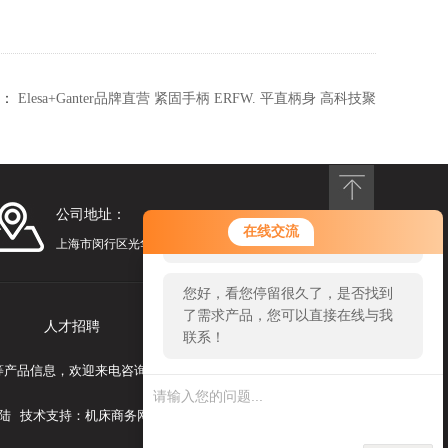
：
Elesa+Ganter品牌直营 紧固手柄 ERFW. 平直柄身 高科技聚
合
公司地址：
您好！欢迎前来咨询，很高兴为您
在线交流
服务，请问您要咨询什么问题呢？
上海市闵行区光华路248号漕河泾光华园1号楼1201
您好，看您停留很久了，是否找到
了需求产品，您可以直接在线与我
人才招聘
联系我们
联系！
组附件等产品信息，欢迎来电咨询！
陆
技术支持：
机床商务网