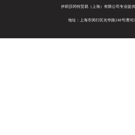
伊莉莎冈特贸易（上海）有限公司专业提供Ele
地址：上海市闵行区光华路248号漕河泾