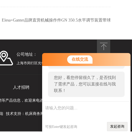
：
Elesa+Ganter品牌直营机械操作件GN 350.5水平调节装置带球
面垫圈
公司地址：
您好！欢迎前来咨询，很高兴为您
在线交流
服务，请问您要咨询什么问题呢？
上海市闵行区光华路248号漕河泾光华园1号楼1201
您好，看您停留很久了，是否找到
了需求产品，您可以直接在线与我
人才招聘
联系我们
联系！
定位销等产品信息，欢迎来电咨询！
陆
技术支持：
机床商务网
发起咨询
可按Enter键发起咨询