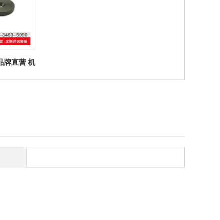
er品牌直营 机
184 埋头垫