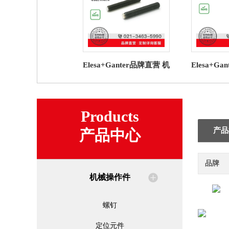
Elesa+Ganter品牌直营 机
Elesa+G
械操作件 GN 913.3 平头
械操作件 GN
螺钉 塑料衬垫
式
Products
产品
产品中心
品牌
机械操作件
螺钉
定位元件