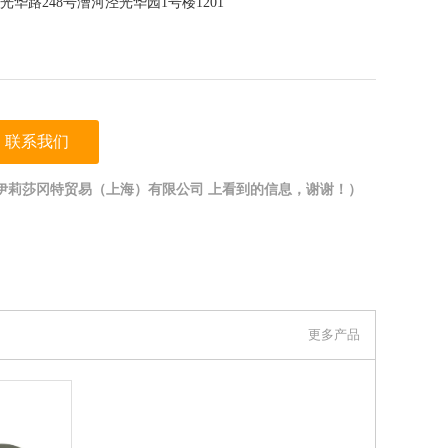
华路248号漕河泾光华园1号楼1201
联系我们
伊莉莎冈特贸易（上海）有限公司 上看到的信息，谢谢！）
更多产品