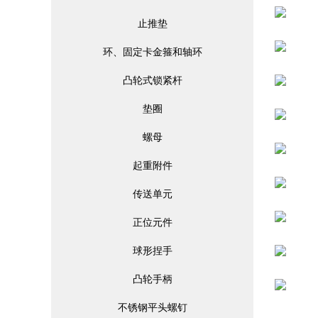
止推垫
环、固定卡金箍和轴环
凸轮式锁紧杆
垫圈
螺母
起重附件
传送单元
正位元件
球形捏手
凸轮手柄
不锈钢平头螺钉