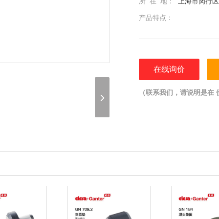
所 在 地：
上海市闵行区光
产品特点：
在线询价
（联系我们，请说明是在 