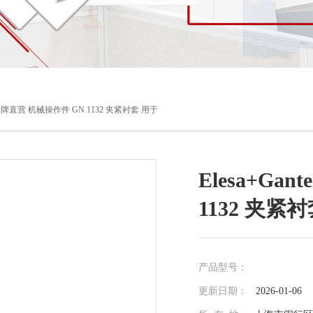
ter品牌直营 机械操作件 GN 1132 夹紧衬套 用于
Elesa+Ga
1132 夹紧
产品型号：
更新日期：
2026-01-06