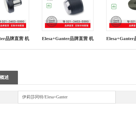
anter品牌直营 机
Elesa+Ganter品牌直营 机
Elesa+Gant
 6321.1 撑帽
械操作件 GN 709.2 夹紧
械操作件 GN 
定位销
垫 带内螺纹
圈
概述
伊莉莎冈特/Elesa+Ganter