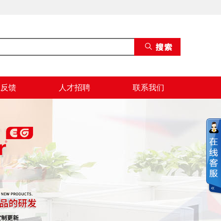
息反馈
人才招聘
联系我们