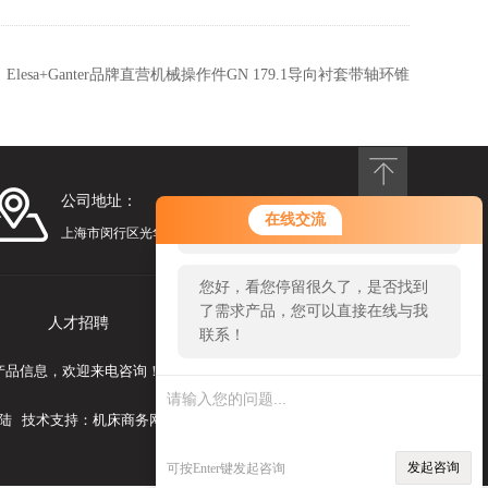
：
Elesa+Ganter品牌直营机械操作件GN 179.1导向衬套带轴环锥
形内孔
公司地址：
您好！欢迎前来咨询，很高兴为您
在线交流
服务，请问您要咨询什么问题呢？
上海市闵行区光华路248号漕河泾光华园1号楼1201
您好，看您停留很久了，是否找到
了需求产品，您可以直接在线与我
人才招聘
联系我们
联系！
于等产品信息，欢迎来电咨询！
陆
技术支持：
机床商务网
发起咨询
可按Enter键发起咨询