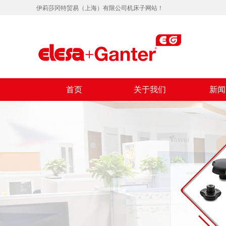
伊莉莎冈特贸易（上海）有限公司机床子网站！
首页
关于我们
新闻