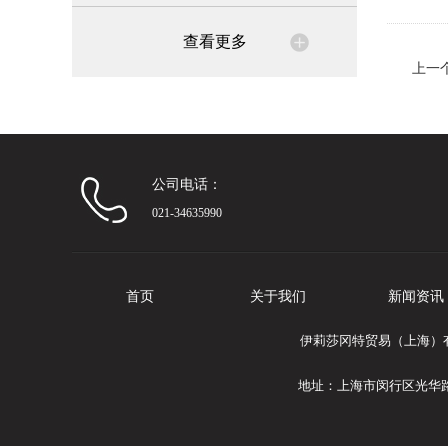
查看更多
上一
向阶
公司电话：
021-34635990
首页
关于我们
新闻资讯
伊莉莎冈特贸易（上海）有限
地址：上海市闵行区光华路