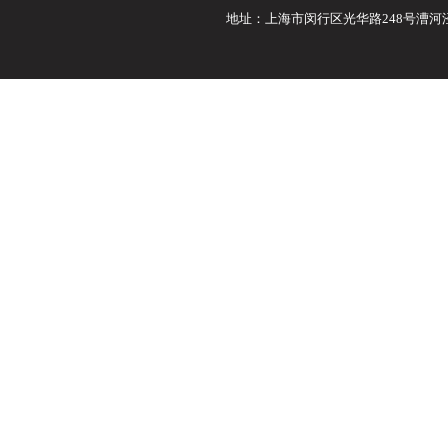
地址：上海市闵行区光华路248号漕河泾