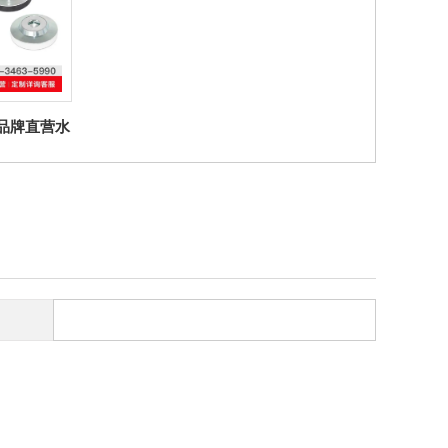
ter品牌直营水
11.3 支脚
平头螺钉