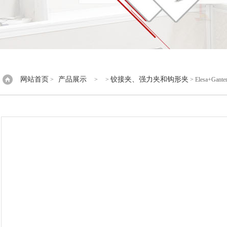
网站首页
产品展示
铰接夹、强力夹和钩形夹
>
> >
> Elesa+