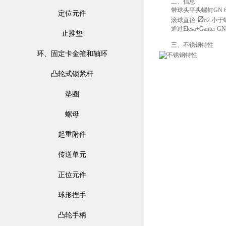
二、信息
带球头平头螺钉GN 632.1
定位元件
Ø
滚球直径-
d2 小
通过Elesa+Ganter
止推垫
三、不锈钢特性
环、固定卡金箍和轴环
凸轮式锁紧杆
垫圈
螺母
起重附件
传送单元
正位元件
球形捏手
凸轮手柄