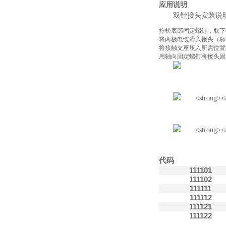
应用说明
双针接头安装说
拧松底部固定螺钉，取下
将两极电缆滑入接头（标准
将接触支座压入所需位置
用轴向固定螺钉将接头固
代码
111101
111102
111111
111112
111121
111122