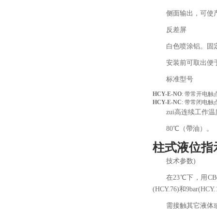
侧面输出，可使产品
反差屏
白色喷涂铝。固
安装前可取出便
标准型号
HCY-E-NO
: 带常开电触
HCY-E-NC
: 带常闭电触
zui高连续工作温
80℃（帶油）。
柱式液位指
技术参数)
在23℃下，用C
(HCY.76)和9bar(HCY.
需接触其它液体