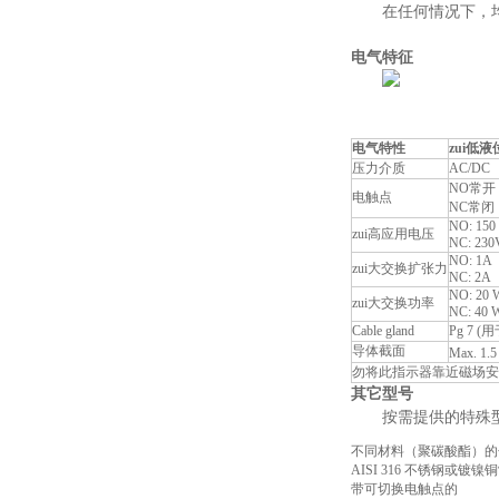
在任何情况下，
电气特征
电气特性
zui低
压力介质
AC/DC
NO常开
电触点
NC常闭
NO: 150 
zui高应用电压
NC: 230V
NO: 1A
zui大交换扩张力
NC: 2A
NO: 20 W
zui大交换功率
NC: 40 W
Cable gland
Pg 7 
导体截面
Max. 1.
勿将此指示器靠近磁场安
其它型号
按需提供的特殊
不同材料（聚碳酸酯）的
AISI 316 不锈钢或镀
带可切换电触点的