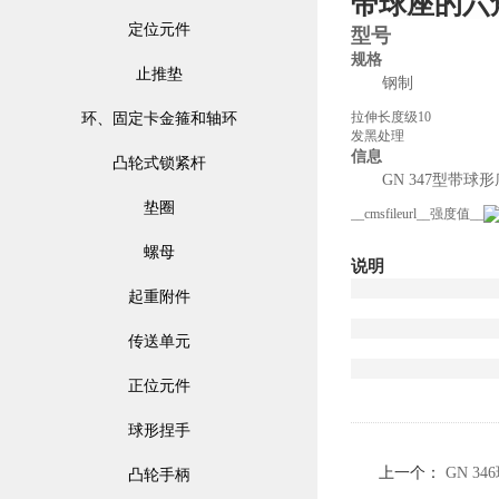
带球座的六
定位元件
型号
规格
止推垫
钢制
拉伸长度级10
环、固定卡金箍和轴环
发黑处理
信息
凸轮式锁紧杆
GN 347型带
垫圈
__cmsfileurl__强度值__
螺母
说明
起重附件
传送单元
正位元件
球形捏手
上一个：
GN 3
凸轮手柄