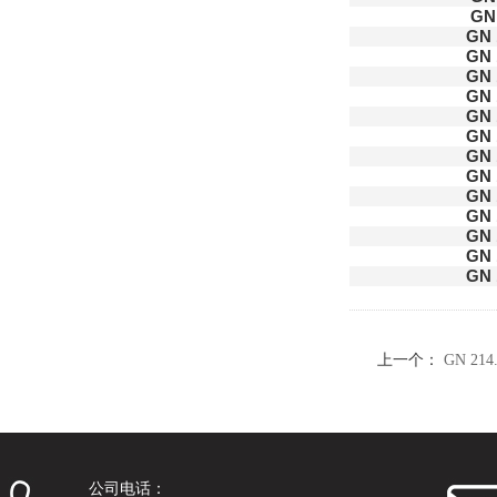
GN 
GN 
GN 
GN 
GN 
GN 
GN 
GN 
GN 
GN 
GN 
GN 
GN 
GN 
上一个：
GN 2
公司电话：