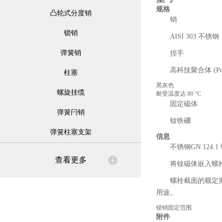
规格
凸轮式分度销
销
锁销
AISI 303 不锈钢
弹簧销
捏手
高科技聚合体 (Poly
柱塞
黑灰色
螺旋挂缆
耐受温度达 80 °C
固定磁体
弹簧闩销
钕铁硼
弹簧柱塞支架
信息
不锈钢GN 12
查看更多
将钕磁体嵌入螺
螺栓截面的额定
用途。
锁销固定范围
附件