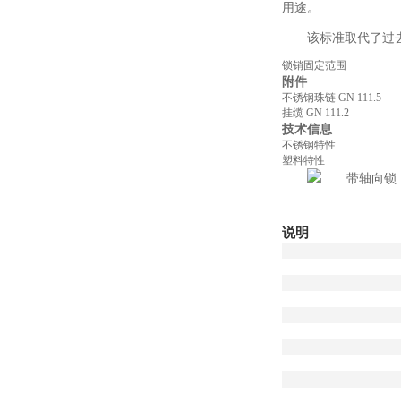
用途。
该标准取代了过去的
锁销固定范围
附件
不锈钢珠链 GN 111.5
挂缆 GN 111.2
技术信息
不锈钢特性
塑料特性
说明