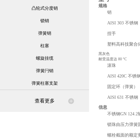
规格
凸轮式分度销
销
锁销
AISI 303 不锈钢
弹簧销
捏手
塑料高科技聚合
柱塞
黑灰色
螺旋挂缆
耐受温度达 80 °C
滚珠
弹簧闩销
AISI 420C 不锈
弹簧柱塞支架
固定环（弹簧）
AISI 631 不锈钢
查看更多
信息
不锈钢GN 12
锁珠由压力弹簧
螺栓截面的额定