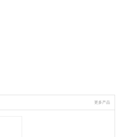
更多产品
联系我们
伊莉莎冈特贸易（上海）有限公司 上看到的信息，谢谢！）