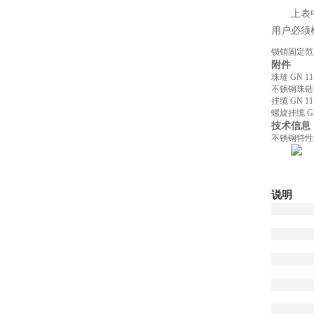
上表
用户必须
锁销固定
附件
珠琏 GN 1
不锈钢珠链 G
挂缆 GN 11
螺旋挂缆 GN
技术信息
不锈钢特
说明