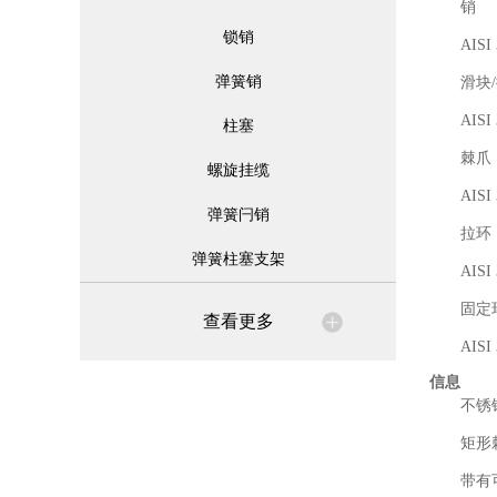
销
锁销
AISI
弹簧销
滑块
AISI
柱塞
棘爪
螺旋挂缆
AIS
弹簧闩销
拉环
弹簧柱塞支架
AISI
固定
查看更多
AISI
信息
不锈
矩形
带有