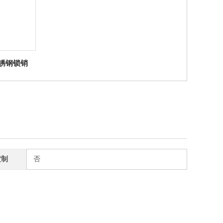
3不锈钢锁销
定制
否