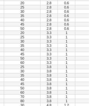
20
2.8
0.6
10 +0.5
25
2.8
0.6
10 +0.5
30
2.8
0.6
10 +0.5
35
2.8
0.6
10 +0.5
40
2.8
0.6
10 +0.5
45
2.8
0.6
10 +0.5
50
2.8
0.6
10 +0.5
20
3.3
1
12 +1
25
3.3
1
12 +1
30
3.3
1
12 +1
35
3.3
1
12 +1
40
3.3
1
12 +1
45
3.3
1
12 +1
50
3.3
1
12 +1
60
3.3
1
12 +1
25
3.8
1
14 +1
30
3.8
1
14 +1
35
3.8
1
14 +1
40
3.8
1
14 +1
45
3.8
1
14 +1
50
3.8
1
14 +1
60
3.8
1
14 +1
70
3.8
1
14 +1
80
3.8
1
14 +1
30
4.8
1.2
19 +1