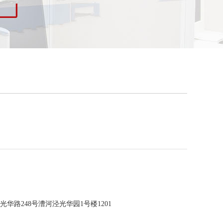
华路248号漕河泾光华园1号楼1201