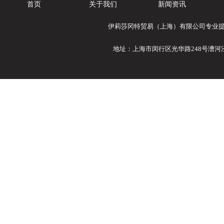
首页
关于我们
新闻资讯
伊莉莎冈特贸易（上海）有限公司专业提供Ele
地址：上海市闵行区光华路248号漕河泾