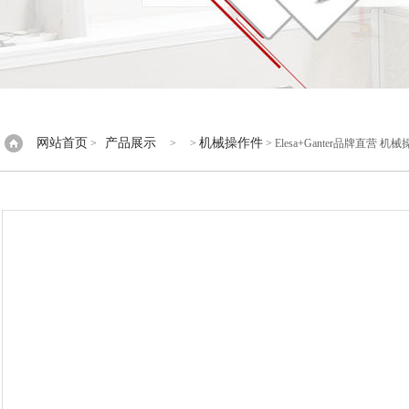
网站首页
产品展示
机械操作件
>
> >
> Elesa+Ganter品牌直营 机