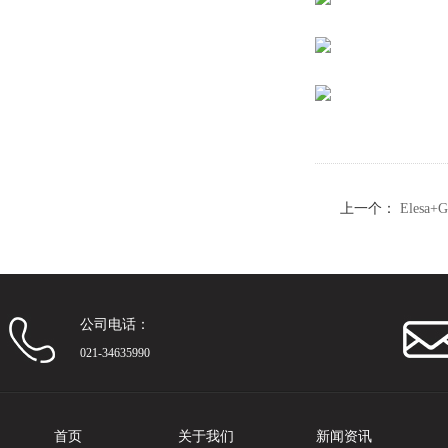
上一个：
Elesa
钢 /
公司电话：
021-34635990
首页
关于我们
新闻资讯