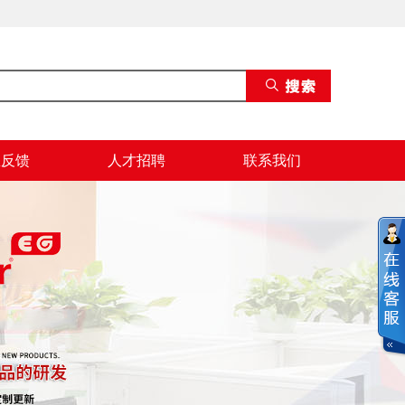
息反馈
人才招聘
联系我们