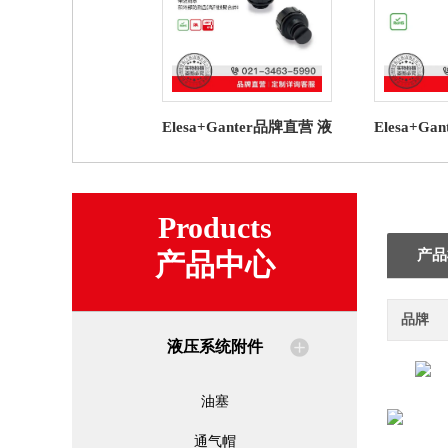
Elesa+Ganter品牌直营 液
Elesa+G
压系统附件SFX.通气帽高
压系统附件 
科技聚合体（2）
Products
产品
产品中心
品牌
液压系统附件
油塞
通气帽