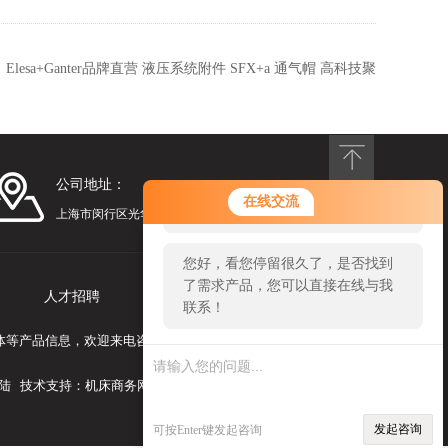
：
Elesa+Ganter品牌直营 液压系统附件 SFX+a 通气帽 高科技聚
合体
公司地址：
您好！欢迎前来咨询，很高兴为您
在线交流
服务，请问您要咨询什么问题呢？
上海市闵行区光华路248号漕河泾光华园1号楼1201
您好，看您停留很久了，是否找到
了需求产品，您可以直接在线与我
人才招聘
联系我们
联系！
聚合体等产品信息，欢迎来电咨询！
陆
技术支持：
机床商务网
发起咨询
可按Enter键发起咨询