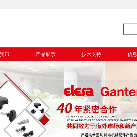
资讯
产品展示
技术支持
信