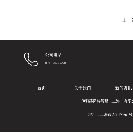
上一
钢铝
公司电话：
021-34635990
首页
关于我们
新闻资讯
伊莉莎冈特贸易（上海）有限公司
地址：上海市闵行区光华路