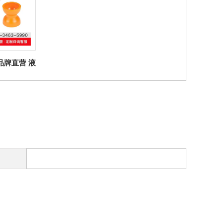
er品牌直营 液
S 插座 高
合体