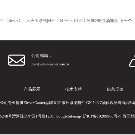
个：
Elesa+Ganter液压系统附件DIN 7603 用于DIN 908螺纹油塞金
下一个
圈
公司邮箱：
zoey@elesa-ganter.com.cn
产品展示
技术支持
信息反馈
专业提供Elesa+Ganter品牌直营 液压系统附件 GN 743.7油位观察镜 铜
248号漕河泾光华园1号楼1201
GoogleSitemap
沪ICP备10209960号-4
管理登