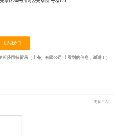
华路248号漕河泾光华园1号楼1201
联系我们
伊莉莎冈特贸易（上海）有限公司 上看到的信息，谢谢！）
更多产品