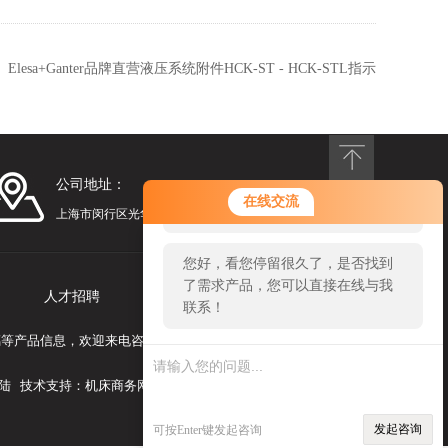
：
Elesa+Ganter品牌直营液压系统附件HCK-ST - HCK-STL指示
器（1）
公司地址：
您好！欢迎前来咨询，很高兴为您
在线交流
服务，请问您要咨询什么问题呢？
上海市闵行区光华路248号漕河泾光华园1号楼1201
您好，看您停留很久了，是否找到
了需求产品，您可以直接在线与我
人才招聘
联系我们
联系！
/玻璃等产品信息，欢迎来电咨询！
陆
技术支持：
机床商务网
发起咨询
可按Enter键发起咨询