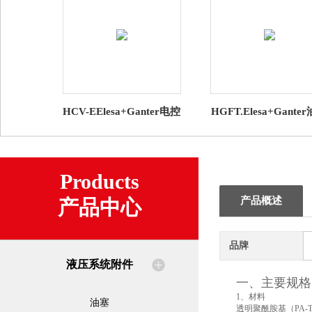
HCV-EElesa+Ganter电控
HGFT.Elesa+Gante
油位指示器
观察镜 高科技聚合
Products
产品概述
产品中心
品牌
液压系统附件
一、主要规格
1、材料
油塞
透明聚酰胺基（PA-T