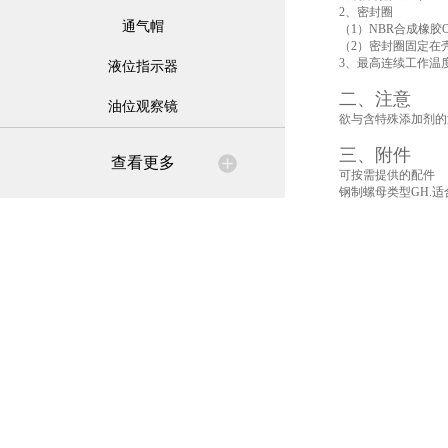
2、密封圈
通气帽
（1）NBR合成橡胶
（2）密封圈固定在壳
3、最高连续工作温度：
液位指示器
二、注意
油位观察镜
欲与含特殊添加剂的液体
三、附件
查看更多
可按需提供的配件
钢制螺母类型GH.适合