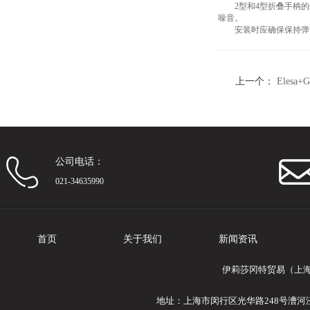
2型和4型折叠手柄的
噪音。
安装时应确保保持弹簧
上一个：
Elesa
（5）
公司电话：
021-34635990
首页
关于我们
新闻资讯
伊莉莎冈特贸易（上海
地址：上海市闵行区光华路248号漕河泾