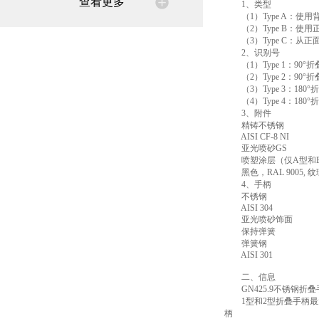
查看更多
1、类型
（1）Type A：使
（2）Type B：使
（3）Type C：从正
2、识别号
（1）Type 1：90°
（2）Type 2：90°
（3）Type 3：180°
（4）Type 4：180
3、附件
精铸不锈钢
AISI CF-8 NI
亚光喷砂GS
喷塑涂层（仅A型和
黑色，RAL 9005, 纹
4、手柄
不锈钢
AISI 304
亚光喷砂饰面
保持弹簧
弹簧钢
AISI 301
二、信息
GN425.9不锈钢折
1型和2型折叠手柄最大
柄