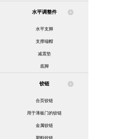
水平调整件
水平支脚
支撑端帽
减震垫
底脚
铰链
合页铰链
用于薄板门的铰链
金属铰链
塑料铰链