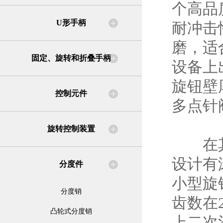
个高品
U形手柄
耐冲击
磨，适
固定、旋转和折叠手柄
设备上
旋钮壁
控制元件
多点针
旋转控制装置
在其结
设计有
分度件
小型旋
分度销
齿数在
凸轮式分度销
上二次