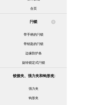
合页
闩锁
带手柄的闩锁
带钥匙的闩锁
边缘防护条
旋转锁定式闩锁
铰接夹、强力夹和钩形夹
强力夹
钩形夹