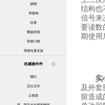
锁销
结构也
弹簧销
信号来
柱塞
要读数
螺旋挂缆
期使用
弹簧闩销
弹簧柱塞支架
机械操作件
实
螺钉
及外套
定位元件
留造成
止推垫
环、固定卡金箍和轴环