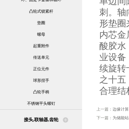
单边间
刺。轴
凸轮式锁紧杆
形垫圈
垫圈
内芯金
螺母
酸胶水
起重附件
业设备
传送单元
续旋转
正位元件
之十五
球形捏手
合理结
凸轮手柄
不锈钢平头螺钉
上一篇：
边缘计算
下一篇：
为储能站
接头,联轴器,齿轮