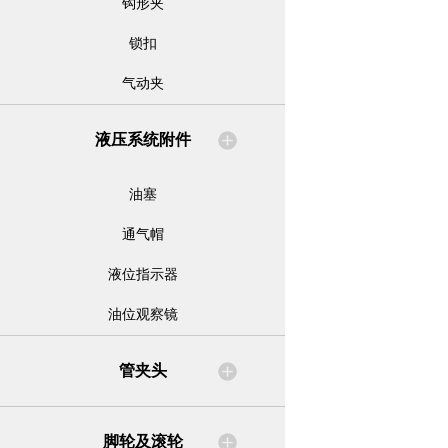
钩形夹
锁扣
气动夹
液压系统附件
油塞
通气帽
液位指示器
油位观察镜
管夹头
脚轮及滚轮