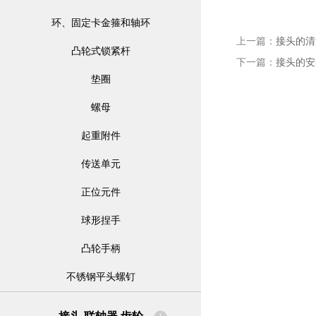
环、固定卡金箍和轴环
上一篇：
接头的清
凸轮式锁紧杆
下一篇：
接头的安
垫圈
螺母
起重附件
传送单元
正位元件
球形捏手
凸轮手柄
不锈钢平头螺钉