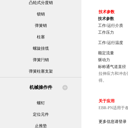
凸轮式分度销
技术参数
锁销
技术参数
弹簧销
工作/运行介质
工作压力
柱塞
工作/运行温度
螺旋挂缆
额定流量
弹簧闩销
驱动力
标称通气道直径
弹簧柱塞支架
拉伸应力和冲击
得。
机械操作件
关于应用
螺钉
EBR-PN适
定位元件
更多信息请登录
止推垫