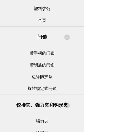
塑料铰链
合页
闩锁
带手柄的闩锁
带钥匙的闩锁
边缘防护条
旋转锁定式闩锁
铰接夹、强力夹和钩形夹
强力夹