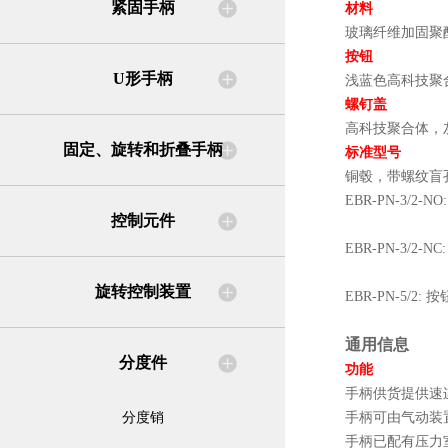
紧固手柄
材料
玻璃纤维加固聚酰
按钮
U形手柄
浅蓝色高科技聚
螺钉盖
高科技聚合体，
固定、旋转和折叠手柄
标准型号
铜毂，带螺纹盲
EBR-PN-3/
控制元件
EBR-PN-3/
旋转控制装置
EBR-PN-5/
通用信息
分度件
功能
手柄供货提供速
分度销
手柄可由气动装
手柄已配有压力