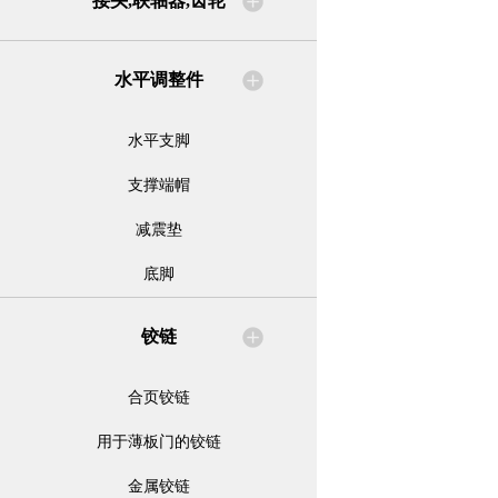
接头,联轴器,齿轮
水平调整件
水平支脚
支撑端帽
减震垫
底脚
铰链
合页铰链
用于薄板门的铰链
金属铰链