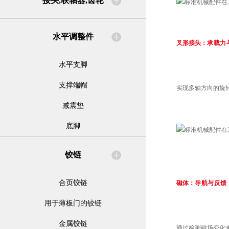
接头,联轴器,齿轮
水平调整件
叉形接头：
承载力
水平支脚
支撑端帽
实现多轴方向的旋
减震垫
底脚
铰链
合页铰链
磁体：
导航与反馈
用于薄板门的铰链
金属铰链
通过检测磁场变化