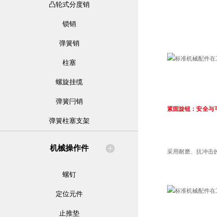
凸轮式分度销
锁销
弹簧销
柱塞
螺旋挂缆
弹簧闩销
紧固旋钮：
安全与
弹簧柱塞支架
机械操作件
采用耐磨、抗冲击
螺钉
定位元件
止推垫