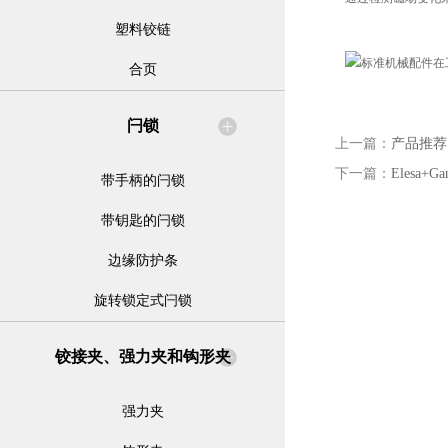
塑料铰链
合页
闩锁
上一篇：
产品推荐
下一篇：
Elesa
带手柄的闩锁
带钥匙的闩锁
边缘防护条
旋转锁定式闩锁
铰接夹、强力夹和钩形夹
强力夹