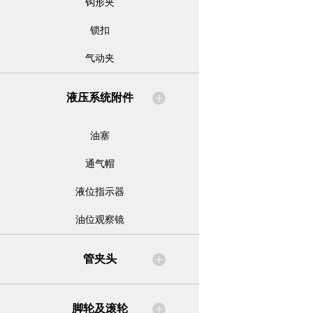
钩形夹
锁扣
气动夹
液压系统附件
油塞
通气帽
液位指示器
油位观察镜
管夹头
脚轮及滚轮