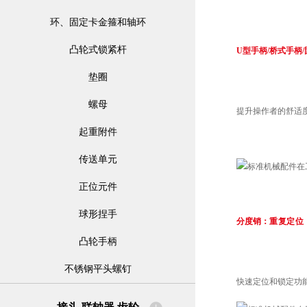
环、固定卡金箍和轴环
凸轮式锁紧杆
U型手柄/桥式手柄
垫圈
螺母
提升操作者的舒适
起重附件
传送单元
正位元件
球形捏手
分度销：
重复定位
凸轮手柄
不锈钢平头螺钉
快速定位和锁定功