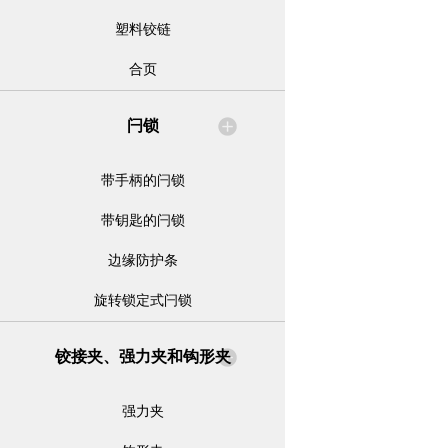
塑料铰链
合页
闩锁
带手柄的闩锁
带钥匙的闩锁
边缘防护条
旋转锁定式闩锁
铰接夹、强力夹和钩形夹
强力夹