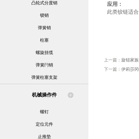
凸轮式分度销
应用：
此类铰链适合
锁销
弹簧销
柱塞
螺旋挂缆
上一篇：
旋钮家族
弹簧闩销
下一篇：
伊莉莎冈
弹簧柱塞支架
机械操作件
螺钉
定位元件
止推垫