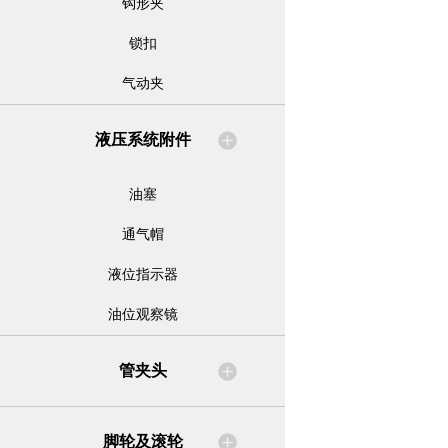
钩形夹
锁扣
气动夹
液压系统附件
油塞
通气帽
液位指示器
油位观察镜
管夹头
脚轮及滚轮