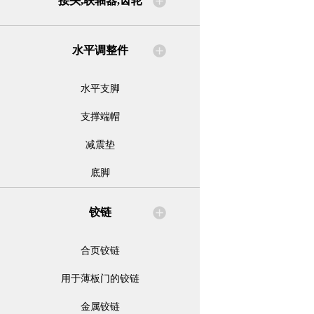
接头,联轴器,齿轮
水平调整件
水平支脚
支撑端帽
减震垫
底脚
铰链
合页铰链
用于薄板门的铰链
金属铰链