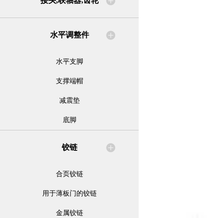
接头,联轴器,齿轮
水平调整件
水平支脚
支撑端帽
减震垫
底脚
铰链
合页铰链
用于薄板门的铰链
金属铰链