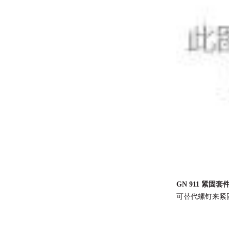
GN 911 紧固套
可替代螺钉来紧