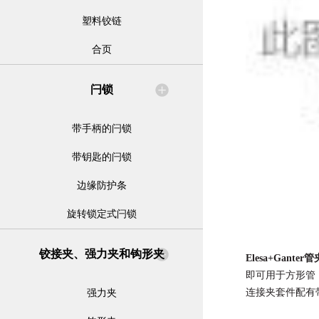
塑料铰链
合页
闩锁
带手柄的闩锁
带钥匙的闩锁
边缘防护条
旋转锁定式闩锁
铰接夹、强力夹和钩形夹
Elesa+Gan
即可用于方形管
连接夹套件配有
强力夹