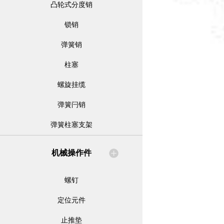
凸轮式分度销
锁销
弹簧销
柱塞
螺旋挂缆
弹簧闩销
弹簧柱塞支架
机械操作件
螺钉
定位元件
止推垫