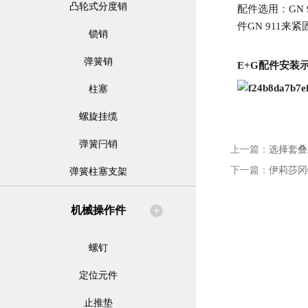
凸轮式分度销
配件选用：GN
件GN 911来
锁销
弹簧销
E+G配件安装
柱塞
螺旋挂缆
弹簧闩销
上一篇：
选择套叠
下一篇：
伊莉莎冈
弹簧柱塞支架
机械操作件
螺钉
定位元件
止推垫