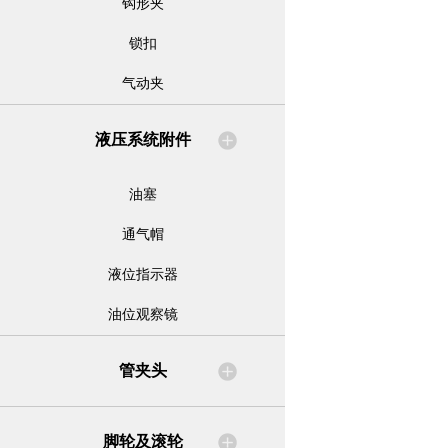
钩形夹
锁扣
气动夹
液压系统附件
油塞
通气帽
液位指示器
油位观察镜
管夹头
脚轮及滚轮