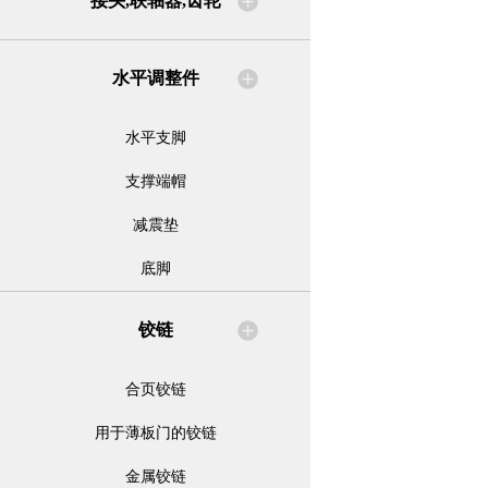
接头,联轴器,齿轮
水平调整件
水平支脚
支撑端帽
减震垫
底脚
铰链
合页铰链
用于薄板门的铰链
金属铰链