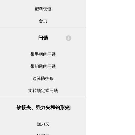
塑料铰链
合页
闩锁
带手柄的闩锁
带钥匙的闩锁
边缘防护条
旋转锁定式闩锁
铰接夹、强力夹和钩形夹
强力夹