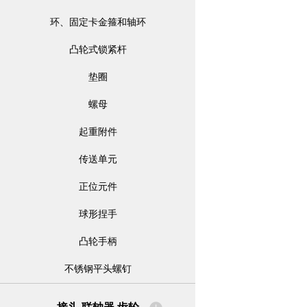
环、固定卡金箍和轴环
凸轮式锁紧杆
垫圈
螺母
起重附件
传送单元
正位元件
球形捏手
凸轮手柄
不锈钢平头螺钉